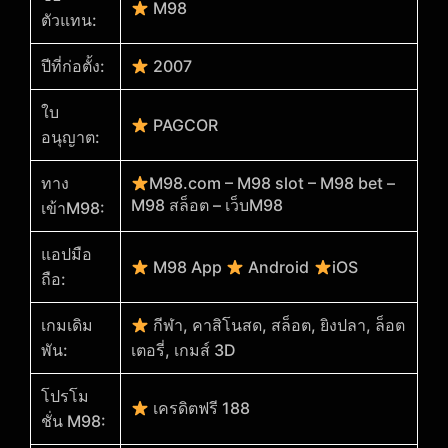
M98
ตัวแทน:
ปีที่ก่อตั้ง:
2007
ใบ
PAGCOR
อนุญาต:
ทาง
M98.com – M98 slot – M98 bet –
M98 สล็อต – เว็บM98
เข้าM98:
แอปมือ
M98 App
Android
iOS
ถือ:
เกมเดิม
กีฬา, คาสิโนสด, สล็อต, ยิงปลา, ล็อต
พัน:
เตอรี่, เกมส์ 3D
โปรโม
เครดิตฟรี 188
ชั่น M98: